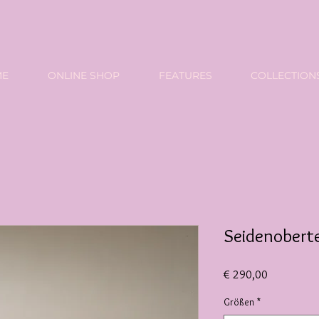
ME
ONLINE SHOP
FEATURES
COLLECTION
Seidenober
Preis
€ 290,00
Größen
*