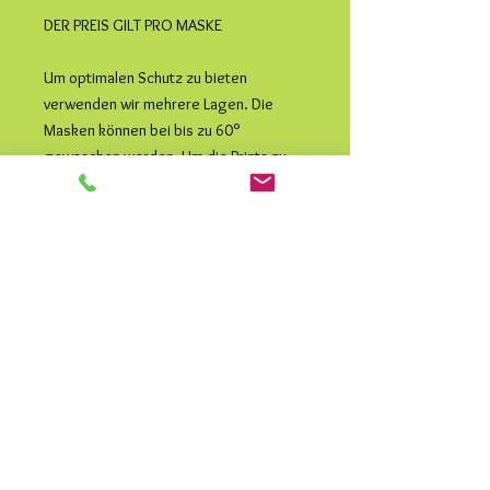
DER PREIS GILT PRO MASKE
Um optimalen Schutz zu bieten
verwenden wir mehrere Lagen. Die
Masken können bei bis zu 60°
gewaschen werden. Um die Prints zu
schonen, empfehlen wir aber 30°
Feinwäsche. Durch heißes Bügeln oder
kurzes Einfrieren werden ebenfalls
Bakterien und Viren abgetötet.
Das Gummiband wird an die individuelle
Länge verknotet und kann bei Bedarf
ausgetauscht werden.
Wir wünschen von ganzem Herzen
Gesundheit und Freude beim Tragen.
Materialien: