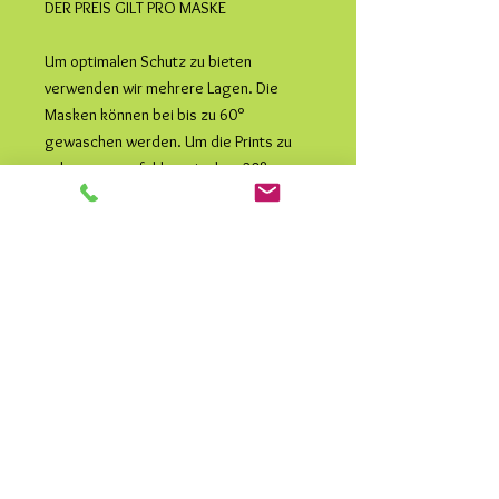
DER PREIS GILT PRO MASKE
Um optimalen Schutz zu bieten
verwenden wir mehrere Lagen. Die
Masken können bei bis zu 60°
gewaschen werden. Um die Prints zu
schonen, empfehlen wir aber 30°
Feinwäsche. Durch heißes Bügeln oder
kurzes Einfrieren werden ebenfalls
Bakterien und Viren abgetötet.
Das Gummiband wird an die individuelle
Länge verknotet und kann bei Bedarf
ausgetauscht werden.
Wir wünschen von ganzem Herzen
Gesundheit und Freude beim Tragen.
Materialien: